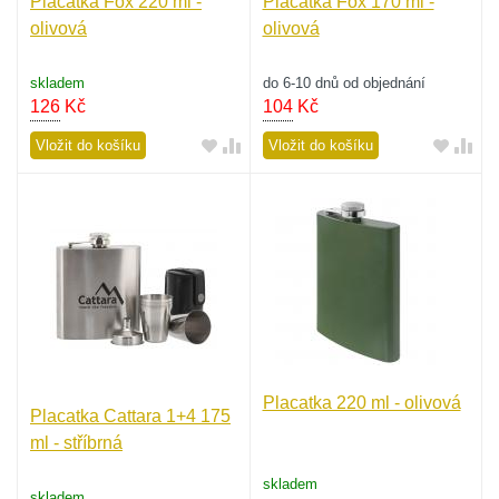
Placatka Fox 220 ml -
Placatka Fox 170 ml -
olivová
olivová
skladem
do 6-10 dnů od objednání
126
Kč
104
Kč
Vložit do košíku
Vložit do košíku
Placatka 220 ml - olivová
Placatka Cattara 1+4 175
ml - stříbrná
skladem
skladem