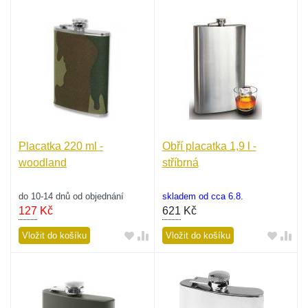
Placatka 220 ml -
Obří placatka 1,9 l -
woodland
stříbrná
do 10-14 dnů od objednání
skladem od cca 6.8.
127
Kč
621
Kč
Vložit do košíku
Vložit do košíku