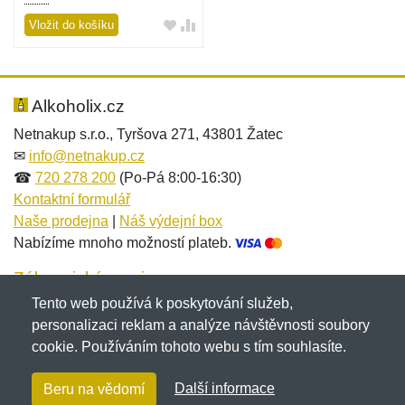
Vložit do košíku
Alkoholix.cz
Netnakup s.r.o., Tyršova 271, 43801 Žatec
✉
info@netnakup.cz
☎
720 278 200
(Po-Pá 8:00-16:30)
Kontaktní formulář
Naše prodejna
|
Náš výdejní box
Nabízíme mnoho možností plateb.
Zákaznický servis
Tento web používá k poskytování služeb,
Novinky emailem
personalizaci reklam a analýze návštěvnosti soubory
cookie. Používáním tohoto webu s tím souhlasíte.
Copyright © 2007-2026 (19 let s vámi)
Netnakup.cz
&
Další informace
Beru na vědomí