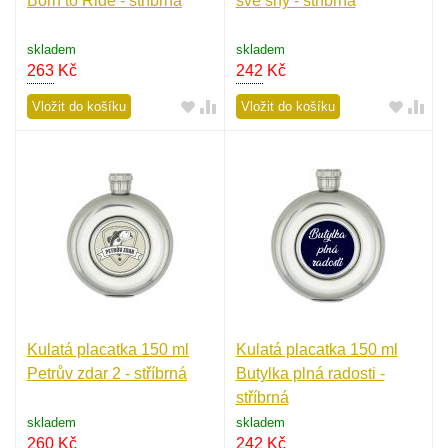
Born to Ride - stříbrná
své sny - stříbrná
skladem
skladem
263
Kč
242
Kč
Vložit do košíku
Vložit do košíku
Kulatá placatka 150 ml
Kulatá placatka 150 ml
Petrův zdar 2 - stříbrná
Butylka plná radosti -
stříbrná
skladem
skladem
260
Kč
242
Kč