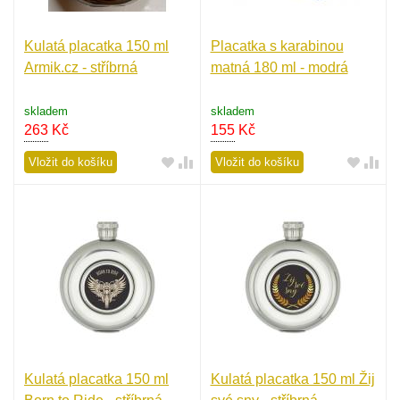
Kulatá placatka 150 ml
Placatka s karabinou
Armik.cz - stříbrná
matná 180 ml - modrá
skladem
skladem
263
Kč
155
Kč
Vložit do košíku
Vložit do košíku
Kulatá placatka 150 ml
Kulatá placatka 150 ml Žij