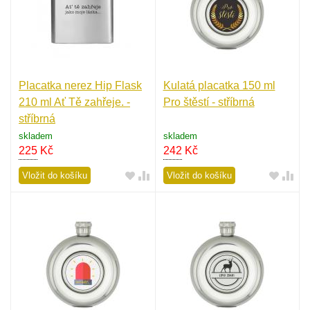
Placatka nerez Hip Flask
Kulatá placatka 150 ml
210 ml Ať Tě zahřeje. -
Pro štěstí - stříbrná
stříbrná
skladem
skladem
225
Kč
242
Kč
Vložit do košíku
Vložit do košíku