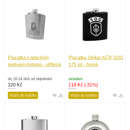
Placatka s leteckým
Placatka Striker AČR SOG
motivem Antonio - stříbrná
175 ml - černá
do 10-14 dnů od objednání
skladem
320
Kč
118
Kč
(-31%)
Vložit do košíku
Vložit do košíku