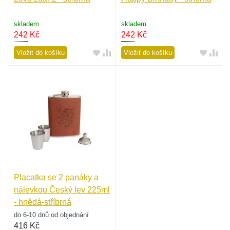
skladem
skladem
242
Kč
242
Kč
Vložit do košíku
Vložit do košíku
Placatka se 2 panáky a
nálevkou Český lev 225ml
- hnědá-stříbrná
do 6-10 dnů od objednání
416
Kč