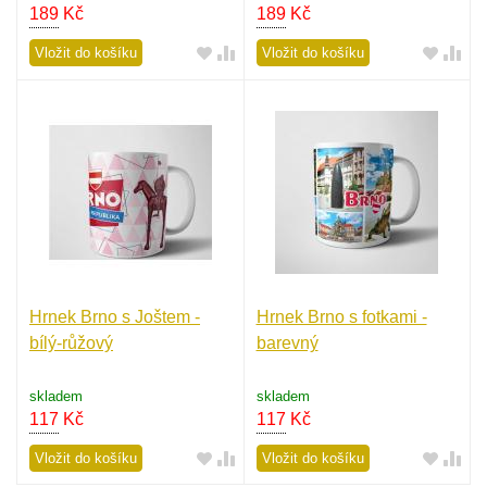
189
Kč
189
Kč
Vložit do košíku
Vložit do košíku
Hrnek Brno s Joštem -
Hrnek Brno s fotkami -
bílý-růžový
barevný
skladem
skladem
117
Kč
117
Kč
Vložit do košíku
Vložit do košíku