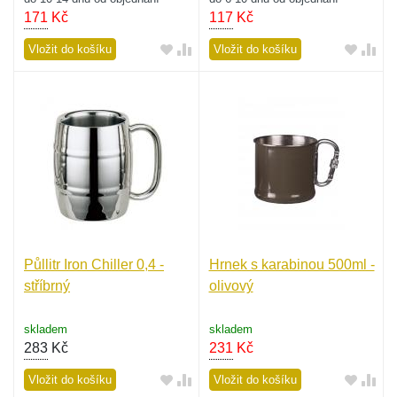
171
Kč
117
Kč
Vložit do košíku
Vložit do košíku
Půllitr Iron Chiller 0,4 -
Hrnek s karabinou 500ml -
stříbrný
olivový
skladem
skladem
283
Kč
231
Kč
Vložit do košíku
Vložit do košíku