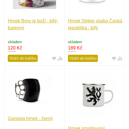
Hrnek Brno je boží - bílý-
Hrnek Striker vlajka Česká
barevný
republika - bílý
skladem
skladem
120
Kč
189
Kč
Vložit do košíku
Vložit do košíku
Gangsta hrnek - černý
Hrnek smaltovaný