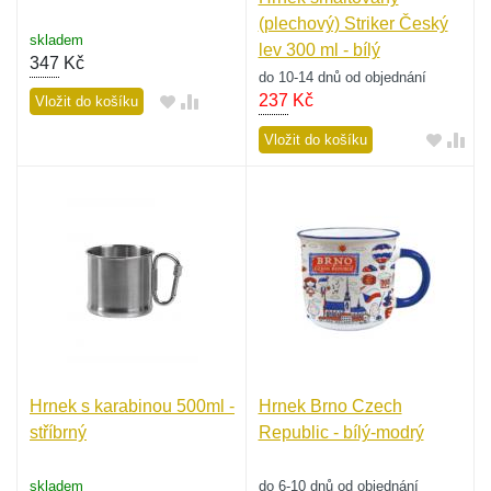
(plechový) Striker Český
skladem
lev 300 ml - bílý
347
Kč
do 10-14 dnů od objednání
237
Kč
Vložit do košíku
Vložit do košíku
Hrnek s karabinou 500ml -
Hrnek Brno Czech
stříbrný
Republic - bílý-modrý
skladem
do 6-10 dnů od objednání