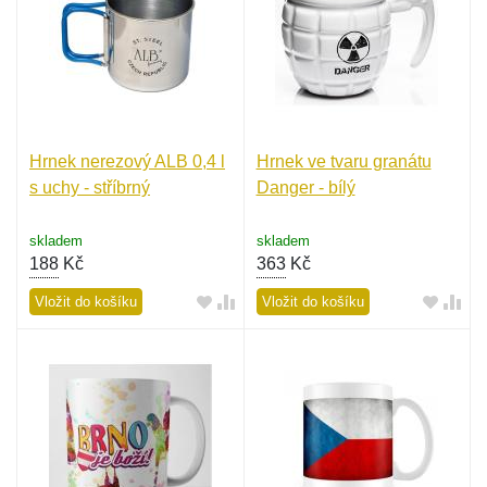
Hrnek nerezový ALB 0,4 l
Hrnek ve tvaru granátu
s uchy - stříbrný
Danger - bílý
skladem
skladem
188
Kč
363
Kč
Vložit do košíku
Vložit do košíku