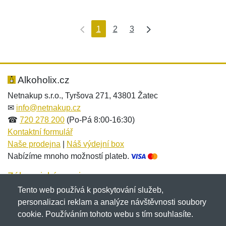
1
2
3
Alkoholix.cz
Netnakup s.r.o., Tyršova 271, 43801 Žatec
✉
info@netnakup.cz
☎
720 278 200
(Po-Pá 8:00-16:30)
Kontaktní formulář
Naše prodejna
|
Náš výdejní box
Nabízíme mnoho možností plateb.
Zákaznický servis
Tento web používá k poskytování služeb,
Novinky emailem
personalizaci reklam a analýze návštěvnosti soubory
cookie. Používáním tohoto webu s tím souhlasíte.