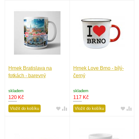
Hrnek Bratislava na
Hrnek Love Brno - bílý-
fotkách - barevný
černý
skladem
skladem
120
Kč
117
Kč
Vložit do košíku
Vložit do košíku