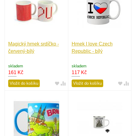
Magický hrnek srdíčko -
Hrnek I love Czech
červený-bílý
Republic - bílý
skladem
skladem
161
Kč
117
Kč
Vložit do košíku
Vložit do košíku