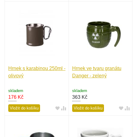
Hrnek s karabinou 250ml -
Hrnek ve tvaru granátu
olivový
Danger - zelený
skladem
skladem
176
Kč
363
Kč
Vložit do košíku
Vložit do košíku