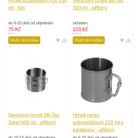
Hrnek smaltovaný Fox 350
Nerezový hrnek Mil-Tec
ml - bílý
300 ml - stříbrný
do 6-10 dnů od objednání
skladem
75
Kč
103
Kč
Vložit do košíku
Vložit do košíku
Nerezový hrnek Mil-Tec
Hrnek nerez
Steel 600 ml - stříbrný
jednoplášťový 220 ml s
karabinou - stříbrný
do 10-14 dnů od objednání
do 6-10 dnů od objednání