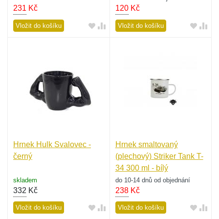
231
Kč
120
Kč
Vložit do košíku
Vložit do košíku
Hrnek Hulk Svalovec -
Hrnek smaltovaný
černý
(plechový) Striker Tank T-
34 300 ml - bílý
skladem
do 10-14 dnů od objednání
332
Kč
238
Kč
Vložit do košíku
Vložit do košíku