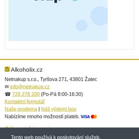
Alkoholix.cz
Netnakup s.r.o., Tyršova 271, 43801 Žatec
✉
info@netnakup.cz
☎
720 278 200
(Po-Pá 8:00-16:30)
Kontaktní formulář
Naše prodejna
|
Náš výdejní box
Nabízíme mnoho možností plateb.
Zákaznický servis
Tento web používá k poskytování služeb,
Novinky emailem