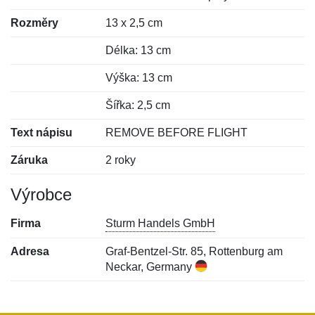
Rozměry
13 x 2,5 cm
Délka: 13 cm
Výška: 13 cm
Šířka: 2,5 cm
Text nápisu
REMOVE BEFORE FLIGHT
Záruka
2 roky
Výrobce
Firma
Sturm Handels GmbH
Adresa
Graf-Bentzel-Str. 85, Rottenburg am
Neckar, Germany
Nová recenze
Nový dotaz