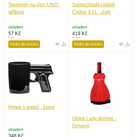
Teploměr na víno UNO -
Samochladící půllitr
stříbrný
Chiller XXL - zlatý
skladem
skladem
57
Kč
419
Kč
Vložit do košíku
Vložit do košíku
Hrnek s pistolí - černý
Oblek Lady diVinto -
červený
skladem
348
Kč