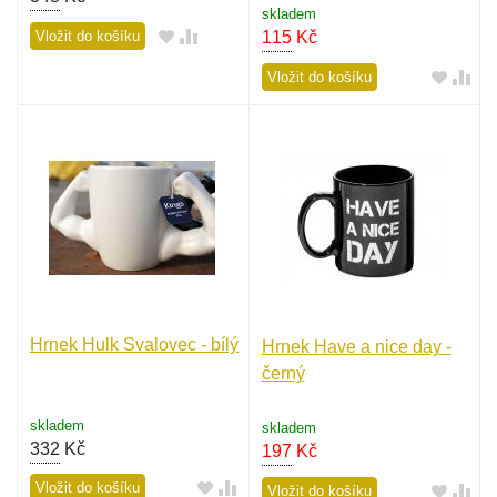
skladem
Vložit do košíku
115
Kč
Vložit do košíku
Hrnek Hulk Svalovec - bílý
Hrnek Have a nice day -
černý
skladem
skladem
332
Kč
197
Kč
Vložit do košíku
Vložit do košíku