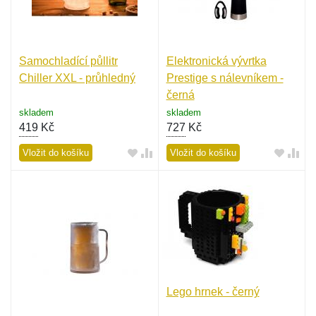
Samochladící půllitr
Elektronická vývrtka
Chiller XXL - průhledný
Prestige s nálevníkem -
černá
skladem
skladem
419
Kč
727
Kč
Vložit do košíku
Vložit do košíku
Lego hrnek - černý