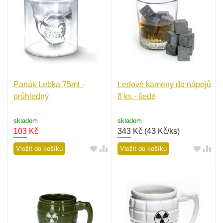
Panák Lebka 75ml -
Ledové kameny do nápojů
průhledný
8 ks - šedé
skladem
skladem
103
Kč
343
Kč (
43 Kč/ks
)
Vložit do košíku
Vložit do košíku