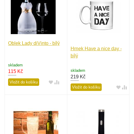
Oblek Lady diVinto - bílý
Hrnek Have a nice day -
bílý
skladem
skladem
115
Kč
219
Kč
Vložit do košíku
Vložit do košíku