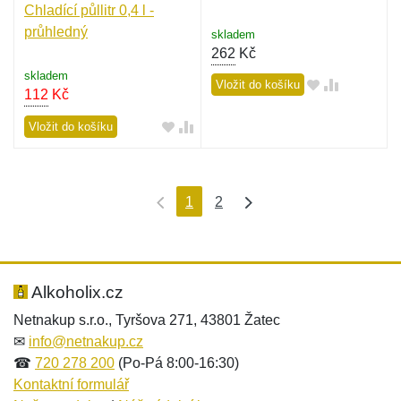
Chladící půllitr 0,4 l -
průhledný
skladem
262
Kč
skladem
Vložit do košíku
112
Kč
Vložit do košíku
1
2
Alkoholix.cz
Netnakup s.r.o., Tyršova 271, 43801 Žatec
✉
info@netnakup.cz
☎
720 278 200
(Po-Pá 8:00-16:30)
Kontaktní formulář