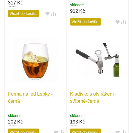
317
Kč
skladem
912
Kč
Vložit do košíku
Vložit do košíku
Forma na led Lebky -
Kladívko s otvírákem -
černá
stříbrné-černé
skladem
skladem
202
Kč
193
Kč
Vložit do košíku
Vložit do košíku