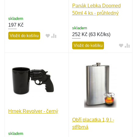
Panák Lebka Doomed
50ml 4 ks - průhledný
skladem
197
Kč
skladem
252
Kč (
63 Kč/ks
)
Vložit do košíku
Vložit do košíku
Hrnek Revolver - černý
Obří placatka 1,9 l -
stříbrná
skladem