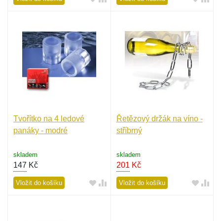
Tvořítko na 4 ledové
Řetězový držák na víno -
panáky - modré
stříbrný
skladem
skladem
147
Kč
201
Kč
Vložit do košíku
Vložit do košíku