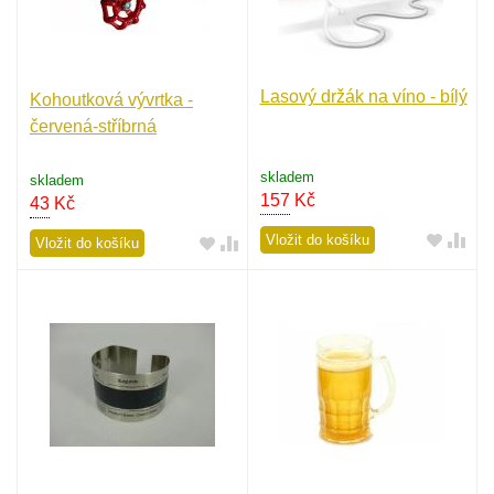
Lasový držák na víno - bílý
Kohoutková vývrtka -
červená-stříbrná
skladem
skladem
157
Kč
43
Kč
Vložit do košíku
Vložit do košíku