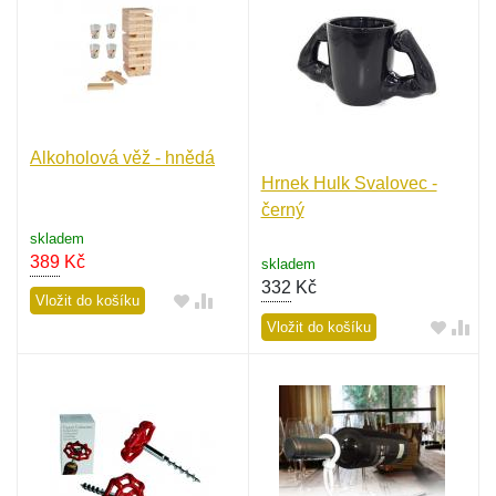
Alkoholová věž - hnědá
Hrnek Hulk Svalovec -
černý
skladem
389
Kč
skladem
332
Kč
Vložit do košíku
Vložit do košíku